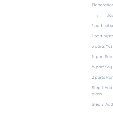
Elaboration
Ja
1 part eel 
1 part oyst
3 parts Yuz
½ part Sri
½ part Soy
2 parts Po
Step 1: Add
glass
Step 2: Add