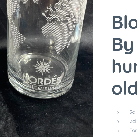
Bl
By
hu
old
3cl
2c
Tom