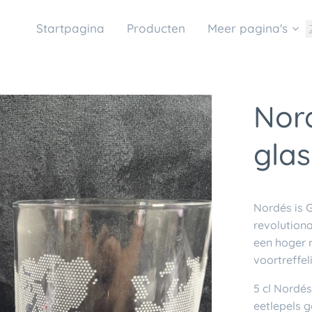
Startpagina
Producten
Meer pagina's
Nord
gla
Nordés is G
revolutiona
een hoger n
voortreffe
5 cl Nordés
eetlepels 