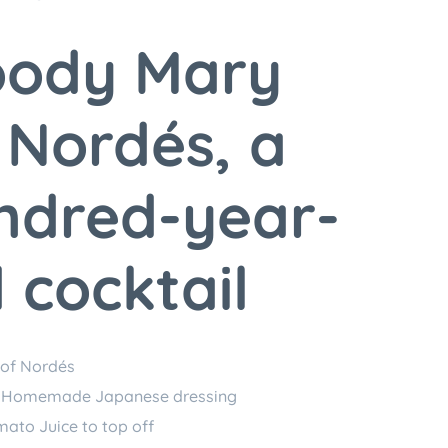
oody Mary
 Nordés, a
ndred-year-
 cocktail
 of Nordés
l Homemade Japanese dressing
ato Juice to top off