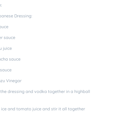
:
panese Dressing:
sauce
er sauce
u juice
racha sauce
 sauce
nzu Vinegar
 the dressing and vodka together in a highball
 ice and tomato juice and stir it all together