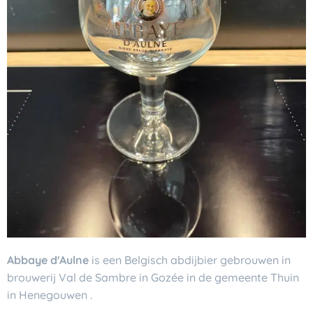
Abbaye d'Aulne
is een Belgisch abdijbier gebrouwen in
brouwerij Val de Sambre in Gozée in de gemeente Thuin
in Henegouwen .