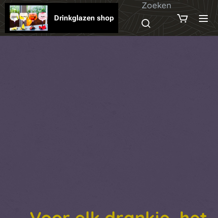
Zoeken
Drinkglazen shop
Voor elk drankje het