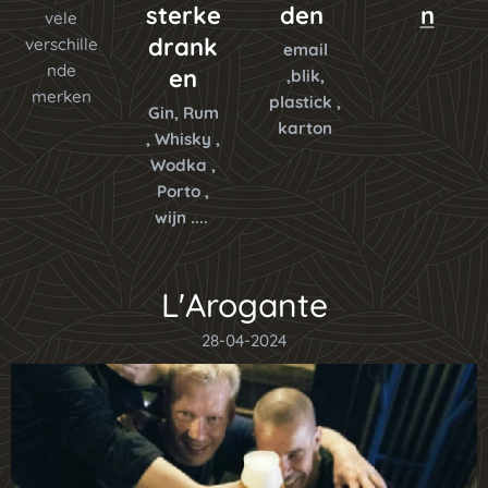
sterke
den
n
vele
drank
verschille
email
nde
en
,blik,
merken
plastick ,
Gin, Rum
karton
, Whisky ,
Wodka ,
Porto ,
wijn ....
L'Arogante
28-04-2024