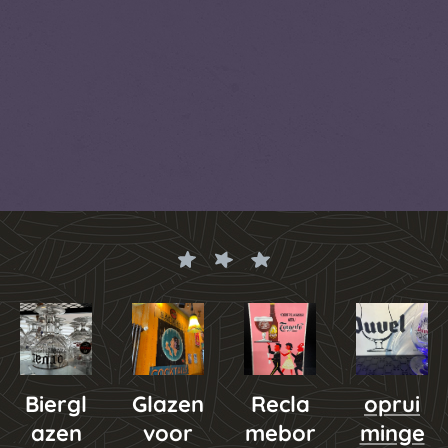
Biergl
Glazen
Recla
oprui
azen
voor
mebor
minge