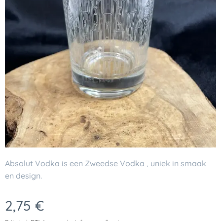
Absolut Vodka is een Zweedse Vodka , uniek in smaak
en design.
2,75
€