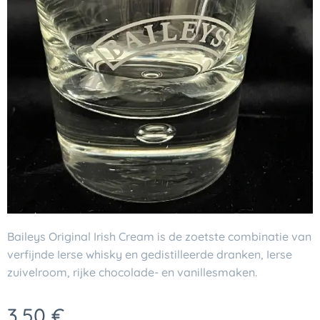
Baileys Original Irish Cream is de zoetste combinatie van
verfijnde Ierse whisky en gedistilleerde dranken, Ierse
zuivelroom, rijke chocolade- en vanillesmaken.
3,50
€