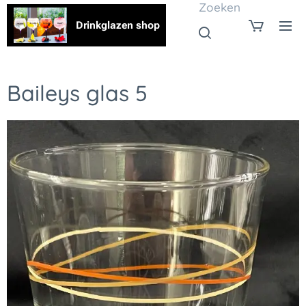
Zoeken
Drinkglazen shop
Baileys glas 5