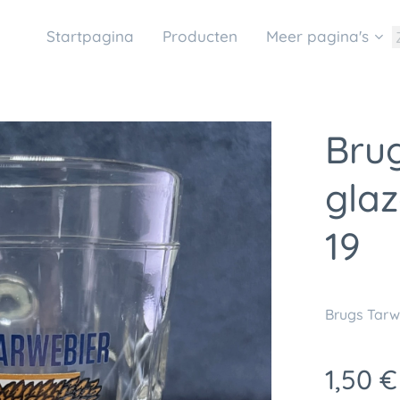
Startpagina
Producten
Meer pagina's
Brug
gla
19
Brugs Tarw
1,50
€