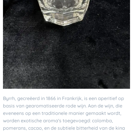
Byrrh, gecreëerd in 1866 in Frankrijk, is een aperitief op
basis van gearomatiseerde rode wijn. Aan de wijn, die
eveneens op een traditionele manier gemaakt wordt,
worden exotische aroma's toegevoegd: colomba,
pomerans, cacao, en de subtiele bitterheid van de kina