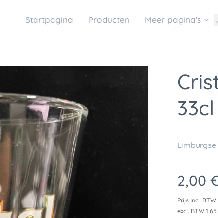
Startpagina
Producten
Meer pagina's
Cris
33cl
Limburgse 
2,00
Prijs Incl. BTW
excl. BTW 1,65