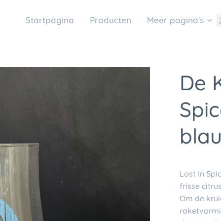
Startpagina
Producten
Meer pagina's
De K
Spic
bla
Lost In Spi
frisse citr
Om de krui
raketvormi