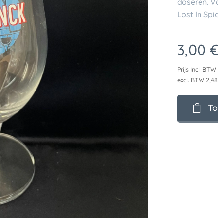
doseren. V
Lost In Spi
3,00
Prijs Incl. BTW
excl. BTW 2,48
To