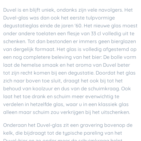
Duvel is en blijft uniek, ondanks zijn vele navolgers. Het
Duvel-glas was dan ook het eerste tulpvormige
degustatieglas einde de jaren '60. Het nieuwe glas moest
onder andere toelaten een flesje van 33 cl volledig uit te
schenken. Tot dan bestonden er immers geen bierglazen
van dergelijk formaat. Het glas is volledig afgestemd op
een nog completere beleving van het bier: De bolle vorm
laat de hemelse smaak en het aroma van Duvel beter
tot zijn recht komen bij een degustatie. Doordat het glas
zich naar boven toe sluit, draagt het ook bij tot het
behoud van koolzuur en dus van de schuimkraag. Ook
laat het toe drank en schuim meer evenwichtig te
verdelen in hetzelfde glas, waar u in een klassiek glas
alleen maar schuim zou verkrijgen bij het uitschenken.
Onderaan het Duvel-glas zit een gravering bovenop de
kelk, die bijdraagt tot de typische pareling van het
Duvel-bier en zo onder meer de schuimkraag helpt