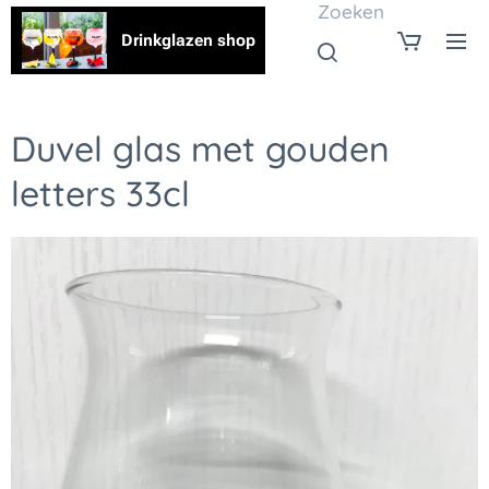
Zoeken
Drinkglazen shop
Duvel glas met gouden
letters 33cl