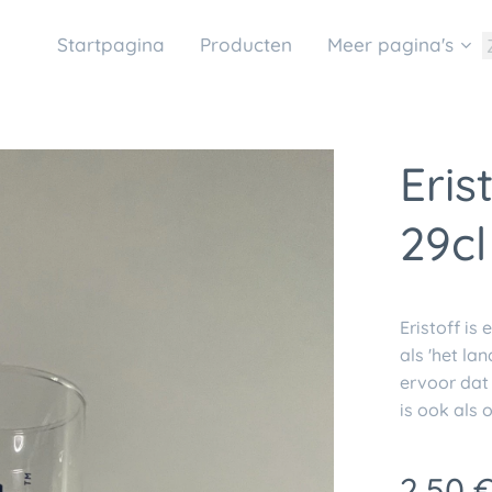
Startpagina
Producten
Meer pagina's
Eris
29c
Eristoff is
als 'het la
ervoor dat 
is ook als
2,50