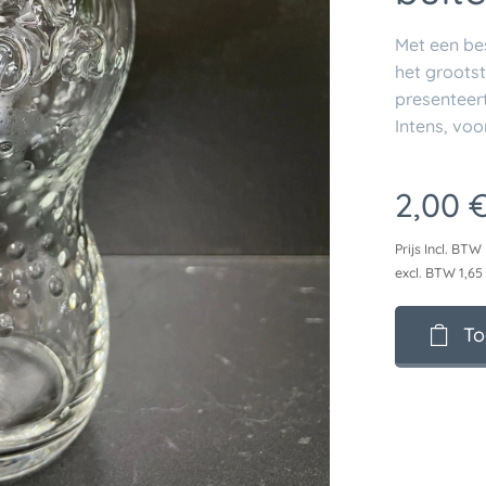
Met een be
het groots
presenteert
Intens, voor
2,00
Prijs Incl. BTW
excl. BTW 1,65
To