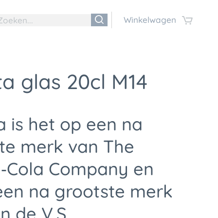
Winkelwagen
a glas 20cl M14
a is het op een na
te merk van The
‑Cola Company en
een na grootste merk
n de V.S.