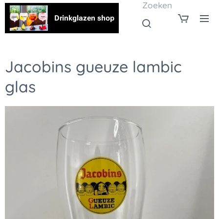
Zoeken
Drinkglazen shop
Jacobins gueuze lambic
glas