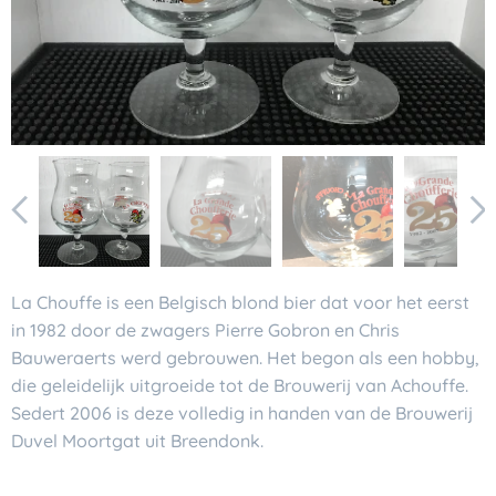
La Chouffe is een Belgisch blond bier dat voor het eerst
in 1982 door de zwagers Pierre Gobron en Chris
Bauweraerts werd gebrouwen. Het begon als een hobby,
die geleidelijk uitgroeide tot de Brouwerij van Achouffe.
Sedert 2006 is deze volledig in handen van de Brouwerij
Duvel Moortgat uit Breendonk.