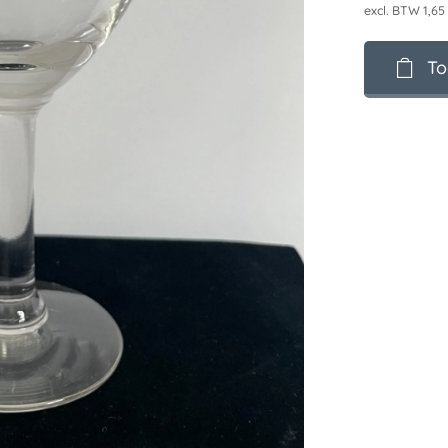
excl. BTW 1,65
To