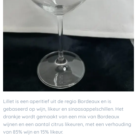
Lillet is een aperitief uit de regio Bordeaux en is
gebaseerd op wijn, likeur en sinaasappelschillen. Het
drankje wordt gemaakt van een mix van Bordeaux
wijnen en een aantal citrus likeuren, met een verhouding
van 85% wijn en 15% likeur.