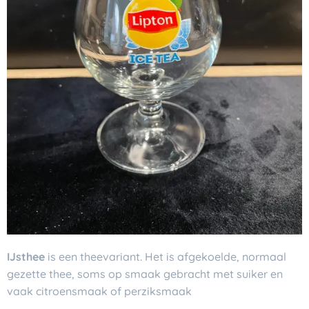
IJsthee
is een theevariant. Het is afgekoelde, normaal
gezette thee, soms op smaak gebracht met suiker en
vaak citroensmaak of perziksmaak