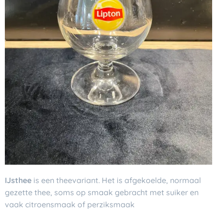
IJsthee
is een theevariant. Het is afgekoelde, normaal
gezette thee, soms op smaak gebracht met suiker en
vaak citroensmaak of perziksmaak