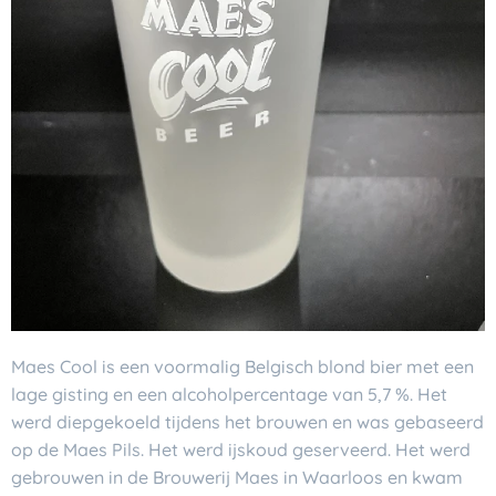
Maes Cool is een voormalig Belgisch blond bier met een
lage gisting en een alcoholpercentage van 5,7 %. Het
werd diepgekoeld tijdens het brouwen en was gebaseerd
op de Maes Pils. Het werd ijskoud geserveerd. Het werd
gebrouwen in de Brouwerij Maes in Waarloos en kwam