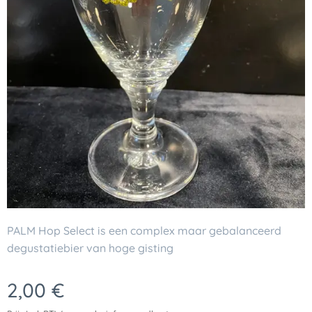
PALM Hop Select is een complex maar gebalanceerd
degustatiebier van hoge gisting
2,00
€