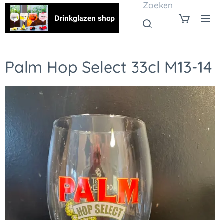
Zoeken
Drinkglazen shop
Palm Hop Select 33cl M13-14