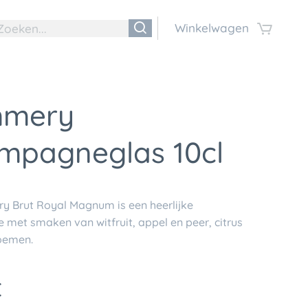
Winkelwagen
mery
mpagneglas 10cl
ry
Brut Royal Magnum is een heerlijke
e
met smaken van witfruit, appel en peer, citrus
loemen.
€