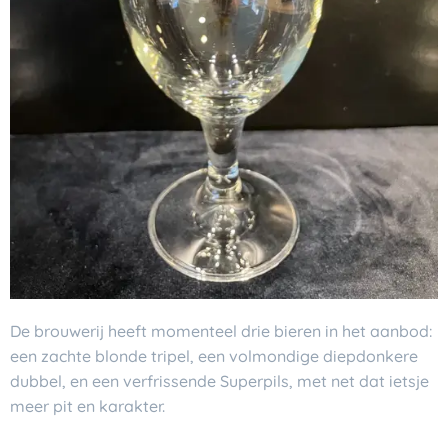
De brouwerij heeft momenteel drie bieren in het aanbod:
een zachte blonde tripel, een volmondige diepdonkere
dubbel, en een verfrissende Superpils, met net dat ietsje
meer pit en karakter.