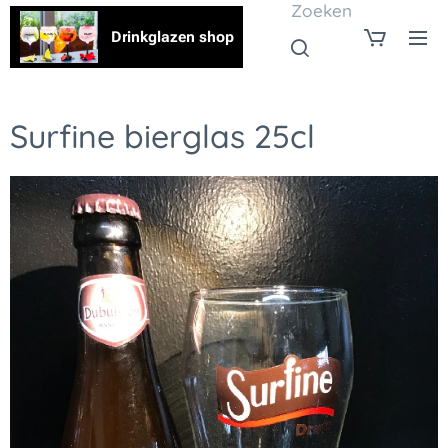
Zoeken
Drinkglazen shop
Surfine bierglas 25cl