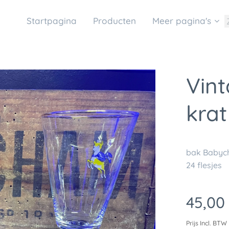
Startpagina
Producten
Meer pagina's
Vin
krat
bak Babych
24 flesjes
45,00
Prijs Incl. BTW