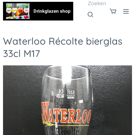
Zoeken
Drinkglazen shop
Waterloo Récolte bierglas
33cl M17