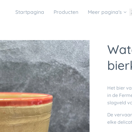
Startpagina
Producten
Meer pagina's
Wat
bier
Het bier v
in de Ferm
slagveld v
De vervaar
elke delica